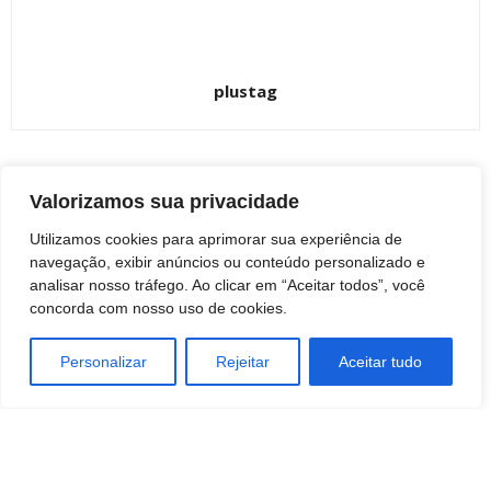
plustag
ARTIGOS RELACIONADOS
Mais do autor
Valorizamos sua privacidade
Utilizamos cookies para aprimorar sua experiência de
Botucatu inaugura Espaço Entrelaços e
navegação, exibir anúncios ou conteúdo personalizado e
fortalece o cuidado especializado com
analisar nosso tráfego. Ao clicar em “Aceitar todos”, você
crianças e famílias
BOTUCATU
concorda com nosso uso de cookies.
Tempo seco aumenta risco de incêndios
Personalizar
Rejeitar
Aceitar tudo
e exige atenção redobrada em Botucatu
BOTUCATU
Polícia prende três homens e apreende
mais de 200 porções de drogas em