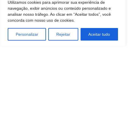
investigações prosseguem para a conclusão dos
Utilizamos cookies para aprimorar sua experiência de
navegação, exibir anúncios ou conteúdo personalizado e
procedimentos de polícia judiciária.
analisar nosso tráfego. Ao clicar em “Aceitar todos”, você
concorda com nosso uso de cookies.
Personalizar
Rejeitar
Aceitar tudo