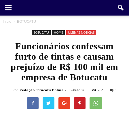
Início
BOTUCATU
BOTUCATU
HOME
ÚLTIMAS NOTÍCIAS
Funcionários confessam
furto de tintas e causam
prejuízo de R$ 100 mil em
empresa de Botucatu
Por
Redação Botucatu Online
-
02/06/2026
262
0