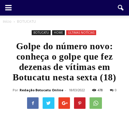
Início
BOTUCATU
BOTUCATU
HOME
ÚLTIMAS NOTÍCIAS
Golpe do número novo:
conheça o golpe que fez
dezenas de vítimas em
Botucatu nesta sexta (18)
Por
Redação Botucatu Online
-
18/03/2022
478
0