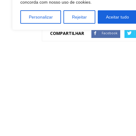
concorda com nosso uso de cookies.
Personalizar
Rejeitar
Aceitar tudo
COMPARTILHAR
Facebook
Artigo anterior
Botucatu: Obituário 04 de agosto de 2023
Redação Botucatu Onl
https://www.botucatuonline.com