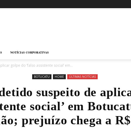
AS
NOTÍCIAS CORPORATIVAS
car golpe do ‘falso assistente social’ em...
BOTUCATU
HOME
ÚLTIMAS NOTÍCIAS
tido suspeito de aplic
stente social’ em Botuca
ião; prejuízo chega a R$