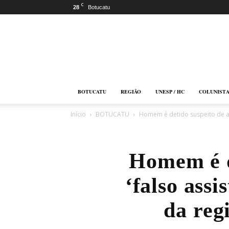
C
28
Botucatu
Botucatu
Online
BOTUCATU
REGIÃO
UNESP / HC
COLUNIST
Início
BOTUCATU
Homem é detido suspeito de apli
Homem é de
‘falso assi
da reg