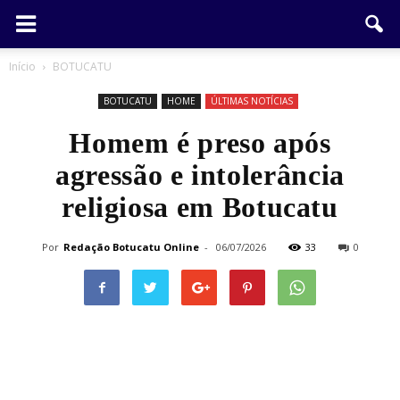
Início
BOTUCATU
BOTUCATU
HOME
ÚLTIMAS NOTÍCIAS
Homem é preso após
agressão e intolerância
religiosa em Botucatu
Por
Redação Botucatu Online
-
06/07/2026
33
0