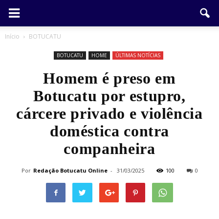
Início
BOTUCATU
BOTUCATU
HOME
ÚLTIMAS NOTÍCIAS
Homem é preso em
Botucatu por estupro,
cárcere privado e violência
doméstica contra
companheira
Por
Redação Botucatu Online
-
31/03/2025
100
0