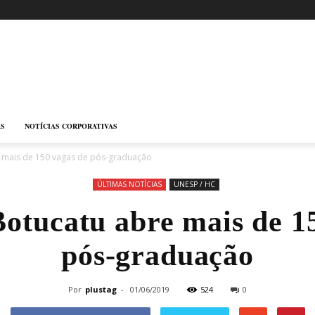
AS
NOTÍCIAS CORPORATIVAS
 mais de 150 vagas de pós-graduação
ÚLTIMAS NOTÍCIAS
UNESP / HC
otucatu abre mais de 1
pós-graduação
Por
plustag
-
01/06/2019
524
0