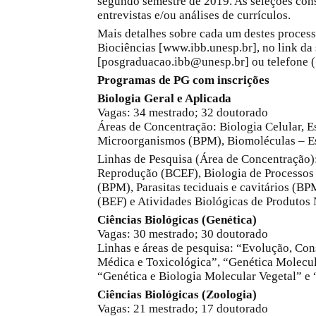
segundo semestre de 2019. As seleções cons
entrevistas e/ou análises de currículos.
Mais detalhes sobre cada um destes processo
Biociências [www.ibb.unesp.br], no link da
[posgraduacao.ibb@unesp.br] ou telefone (
Programas de PG com inscrições
Biologia Geral e Aplicada
Vagas: 34 mestrado; 32 doutorado
Áreas de Concentração: Biologia Celular, Es
Microorganismos (BPM), Biomoléculas – Es
Linhas de Pesquisa (Área de Concentração):
Reprodução (BCEF), Biologia de Processos
(BPM), Parasitas teciduais e cavitários (BP
(BEF) e Atividades Biológicas de Produtos 
Ciências Biológicas (Genética)
Vagas: 30 mestrado; 30 doutorado
Linhas e áreas de pesquisa: “Evolução, Co
Médica e Toxicológica”, “Genética Molecul
“Genética e Biologia Molecular Vegetal” e
Ciências Biológicas (Zoologia)
Vagas: 21 mestrado; 17 doutorado