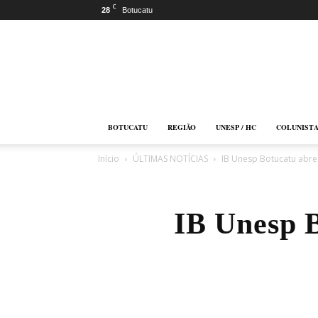
C
28
Botucatu
Botucatu
Online
BOTUCATU
REGIÃO
UNESP / HC
COLUNIST
Início
ÚLTIMAS NOTÍCIAS
IB Unesp Botucatu abre
IB Unesp B