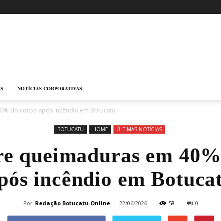
AS
NOTÍCIAS CORPORATIVAS
40% do corpo após incêndio em Botucatu
BOTUCATU
HOME
ÚLTIMAS NOTÍCIAS
fre queimaduras em 40%
pós incêndio em Botuca
Por
Redação Botucatu Online
-
22/06/2026
58
0