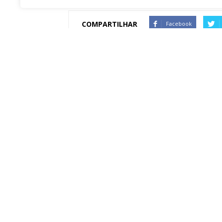
COMPARTILHAR
Facebook
Artigo anterior
Huawei GT Runner 2 é relógio oficial de Marat
no RS
Redação Botucatu Onl
https://www.botucatuonline.com
ARTIGOS RELACIONADOS
Mais do aut