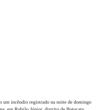
 um incêndio registrado na noite de domingo
ny, em Rubião Júnior, distrito de Botucatu.