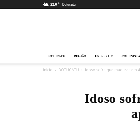
C
22.6
Botucatu
Botucatu
Online
BOTUCATU
REGIÃO
UNESP / HC
COLUNIST
Início
BOTUCATU
Idoso sofre queimaduras em 
Idoso so
a