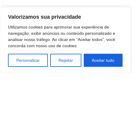
Valorizamos sua privacidade
ARTIGOS RELACIONADOS
Mais do autor
Utilizamos cookies para aprimorar sua experiência de
navegação, exibir anúncios ou conteúdo personalizado e
Botucatu: Obituário 7 de agosto de 2026
analisar nosso tráfego. Ao clicar em “Aceitar todos”, você
concorda com nosso uso de cookies.
BOTUCATU
Personalizar
Rejeitar
Aceitar tudo
Ninguém acerta e prêmio da Mega-Sena
vai a R$ 165 milhões
REGIÃO
Botucatu: Prefeitura anuncia programa
para recolher móveis, pneus e outros
materiais sem uso
BOTUCATU