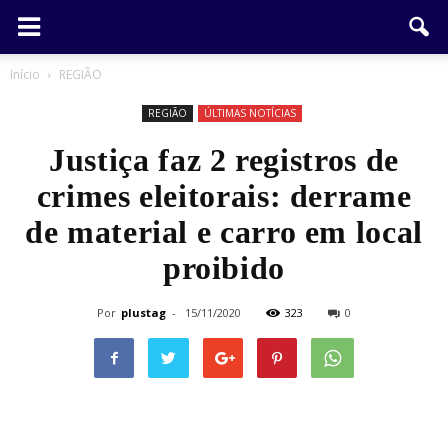
Início
REGIÃO
REGIÃO
ÚLTIMAS NOTÍCIAS
Justiça faz 2 registros de
crimes eleitorais: derrame
de material e carro em local
proibido
Por
plustag
-
15/11/2020
323
0