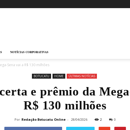
AS
NOTÍCIAS CORPORATIVAS
ega-Sena vai a R$ 130 milhões
BOTUCATU
HOME
ÚLTIMAS NOTÍCIAS
erta e prêmio da Mega
R$ 130 milhões
Por
Redação Botucatu Online
-
28/04/2026
2
0