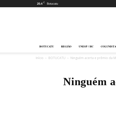
C
20.4
Botucatu
Botucatu
Online
BOTUCATU
REGIÃO
UNESP / HC
COLUNIST
Início
BOTUCATU
Ninguém acerta e prêmio da M
Ninguém ac