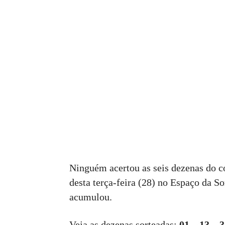
Ninguém acertou as seis dezenas do c
desta terça-feira (28) no Espaço da S
acumulou.
Veja as dezenas sorteadas:
01 – 13 – 3