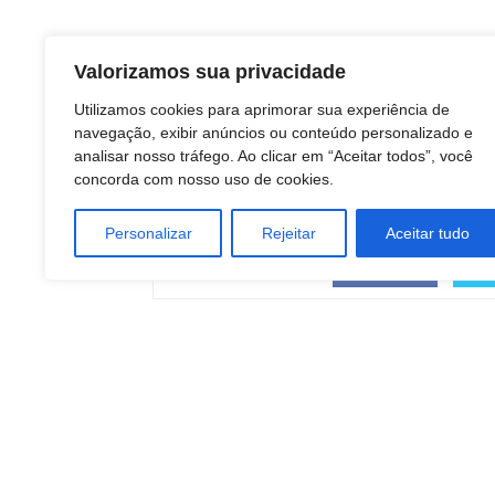
Valorizamos sua privacidade
Utilizamos cookies para aprimorar sua experiência de
navegação, exibir anúncios ou conteúdo personalizado e
analisar nosso tráfego. Ao clicar em “Aceitar todos”, você
concorda com nosso uso de cookies.
Personalizar
Rejeitar
Aceitar tudo
COMPARTILHAR
Facebook
Artigo anterior
Botucatu: Polícia Civil apreende grande
quantidade de drogas após perseguição e
capotamento