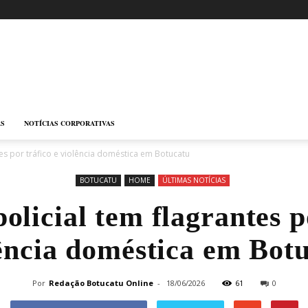
AS
NOTÍCIAS CORPORATIVAS
es por tráfico e violência doméstica em Botucatu
BOTUCATU
HOME
ÚLTIMAS NOTÍCIAS
licial tem flagrantes p
ência doméstica em Bot
Por
Redação Botucatu Online
-
18/06/2026
61
0