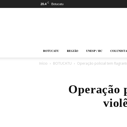
C
20.4
Botucatu
Botucatu
Online
BOTUCATU
REGIÃO
UNESP / HC
COLUNIST
Início
BOTUCATU
Operação policial tem flagrant
Operação po
viol