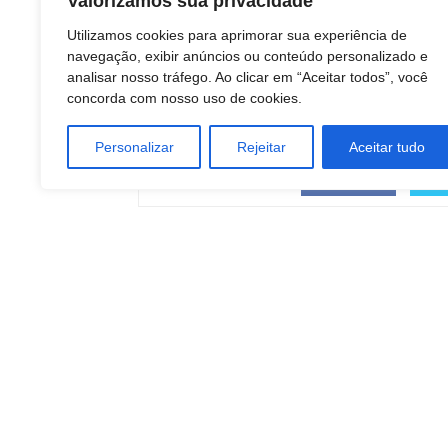
Valorizamos sua privacidade
Utilizamos cookies para aprimorar sua experiência de
navegação, exibir anúncios ou conteúdo personalizado e
analisar nosso tráfego. Ao clicar em “Aceitar todos”, você
concorda com nosso uso de cookies.
Personalizar
Rejeitar
Aceitar tudo
COMPARTILHAR
Facebook
Artigo anterior
Botucatu receberá equipamentos para reforça
combate às queimadas; veja riscos, multas e
reforço da Defesa Civil
Redação Botucatu Onl