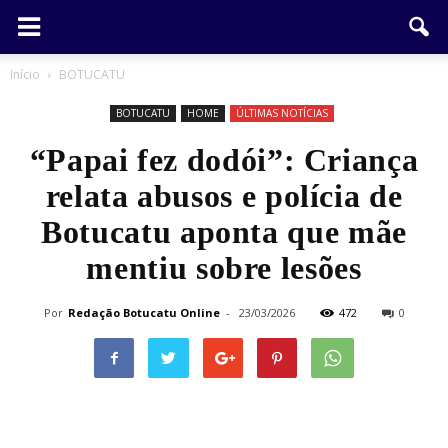
Início
BOTUCATU
BOTUCATU
HOME
ÚLTIMAS NOTÍCIAS
“Papai fez dodói”: Criança
relata abusos e polícia de
Botucatu aponta que mãe
mentiu sobre lesões
Por
Redação Botucatu Online
-
23/03/2026
472
0