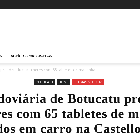
AS
NOTÍCIAS CORPORATIVAS
u prendeu duas mulheres com 65 tabletes de maconha...
BOTUCATU
HOME
ÚLTIMAS NOTÍCIAS
doviária de Botucatu p
es com 65 tabletes de 
dos em carro na Castell