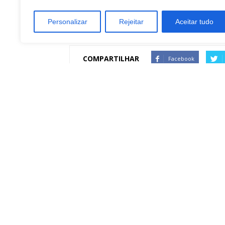
Personalizar
Rejeitar
Aceitar tudo
COMPARTILHAR
Facebook
Artigo anterior
Unimed Botucatu abre contratação para
Pessoas com Deficiência e Estagiário em TI
Redação Botucatu Onl
https://www.botucatuonline.com