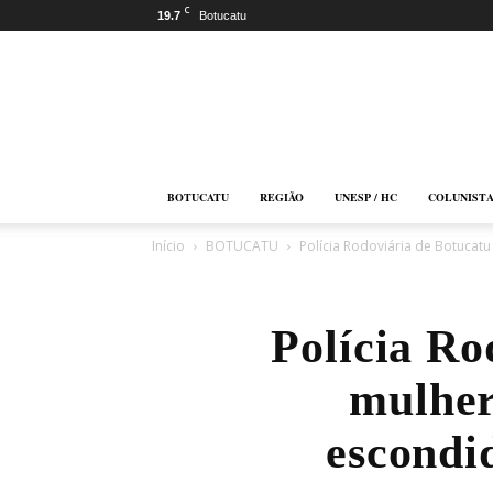
C
19.7
Botucatu
Botucatu
Online
BOTUCATU
REGIÃO
UNESP / HC
COLUNIST
Início
BOTUCATU
Polícia Rodoviária de Botucat
Polícia Ro
mulher
escondi