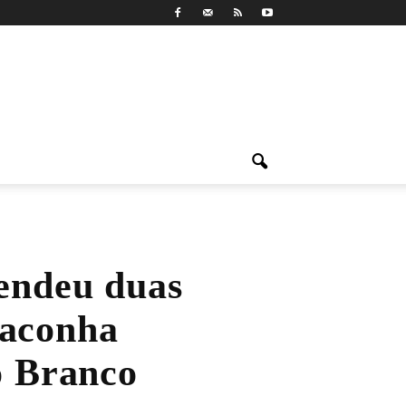
rendeu duas
maconha
o Branco