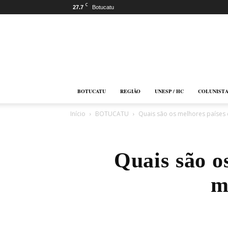
C
27.7
Botucatu
Botucatu
Online
BOTUCATU
REGIÃO
UNESP / HC
COLUNIST
Início
BOTUCATU
Quais são os melhores países da
Quais são o
m