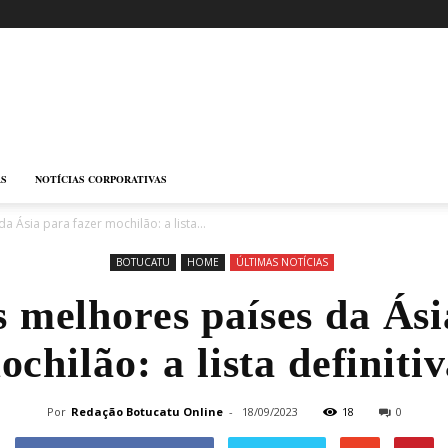
AS
NOTÍCIAS CORPORATIVAS
 Ásia para fazer mochilão: a lista...
BOTUCATU
HOME
ÚLTIMAS NOTÍCIAS
s melhores países da Ási
ochilão: a lista definitiv
Por
Redação Botucatu Online
-
18/09/2023
18
0