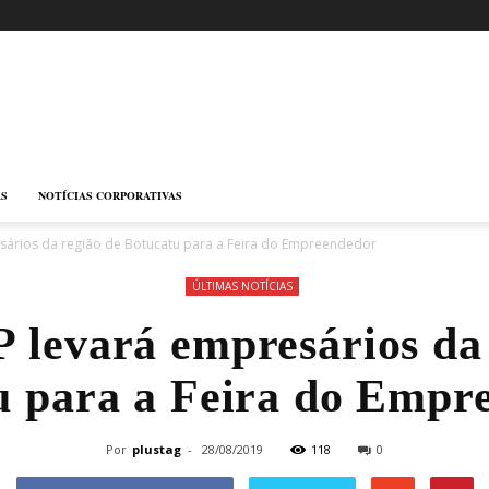
AS
NOTÍCIAS CORPORATIVAS
sários da região de Botucatu para a Feira do Empreendedor
ÚLTIMAS NOTÍCIAS
 levará empresários da
u para a Feira do Empr
Por
plustag
-
28/08/2019
118
0