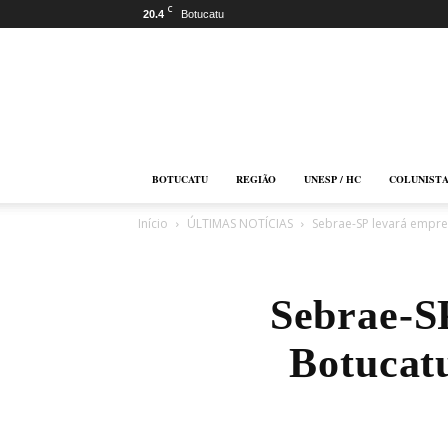
C
20.4
Botucatu
Botucatu
Online
BOTUCATU
REGIÃO
UNESP / HC
COLUNIST
Início
ÚLTIMAS NOTÍCIAS
Sebrae-SP levará empre
Sebrae-SP
Botucat