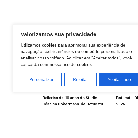
Valorizamos sua privacidade
ARTIGOS RELACIONADOS
Mais do aut
Utilizamos cookies para aprimorar sua experiência de
navegação, exibir anúncios ou conteúdo personalizado e
analisar nosso tráfego. Ao clicar em “Aceitar todos”, você
concorda com nosso uso de cookies.
Personalizar
Rejeitar
Aceitar tudo
BOTUCATU
BOTUCATU
Bailarina de 10 anos do Studio
Botucatu: O
Jéssica Bokermann, de Botucatu,
2026
conquista vaga em um dos maiores
festivais de dança do mundo