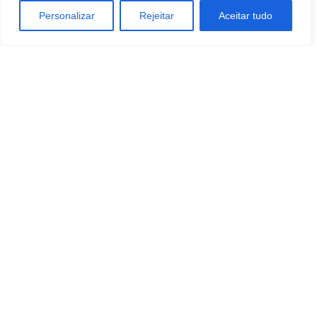
Jardim Brasil
Personalizar
Rejeitar
Aceitar tudo
Redação Botucatu Online
https://www.botucatuonline.com
ARTIGOS RELACIONADOS
Mais do autor
Morador de Botucatu ganha R$ 500 mil
no Hiper Saúde neste domingo, Dia dos
Pais
BOTUCATU