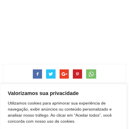
Valorizamos sua privacidade
Utilizamos cookies para aprimorar sua experiência de
navegação, exibir anúncios ou conteúdo personalizado e
Artigo anterior
Próximo artigo
analisar nosso tráfego. Ao clicar em “Aceitar todos”, você
Botucatu: Obituário 20 de
Botucatu: “Família do Tráfico” é
concorda com nosso uso de cookies.
dezembro de 2023
presa pela Polícia Militar no