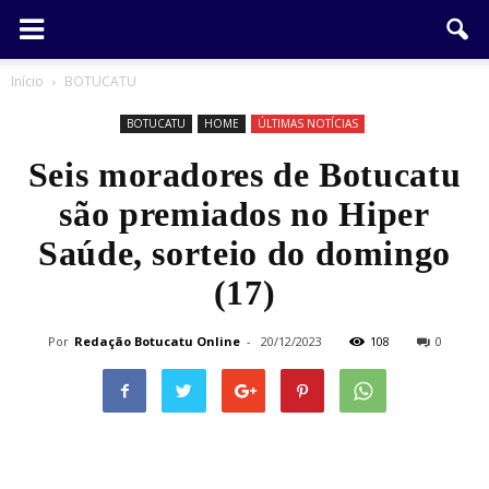
Início
BOTUCATU
BOTUCATU
HOME
ÚLTIMAS NOTÍCIAS
Seis moradores de Botucatu
são premiados no Hiper
Saúde, sorteio do domingo
(17)
Por
Redação Botucatu Online
-
20/12/2023
108
0