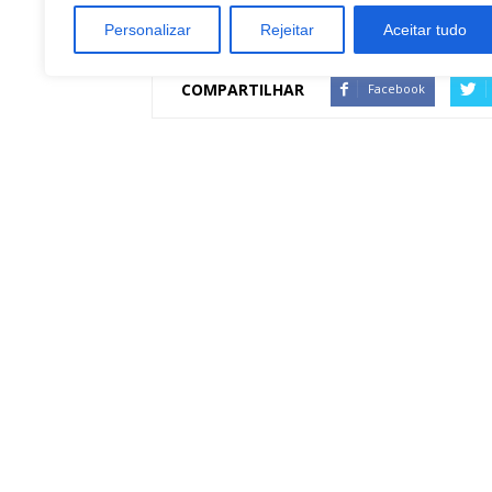
Personalizar
Rejeitar
Aceitar tudo
COMPARTILHAR
Facebook
Artigo anterior
Inadimplência alta aumenta a busca por crédit
alternativo
Redação Botucatu Onl
https://www.botucatuonline.com