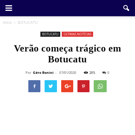
Início
BOTUCATU
BOTUCATU
ÚLTIMAS NOTÍCIAS
Verão começa trágico em
Botucatu
Por
Géro Bonini
-
07/01/2020
205
0