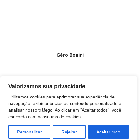
Géro Bonini
ARTIGOS RELACIONADOS
Valorizamos sua privacidade
Mais do autor
Utilizamos cookies para aprimorar sua experiência de
Ninguém acerta e prêmio da Mega-Sena
navegação, exibir anúncios ou conteúdo personalizado e
vai a R$ 165 milhões
analisar nosso tráfego. Ao clicar em “Aceitar todos”, você
REGIÃO
concorda com nosso uso de cookies.
Botucatu: Prefeitura anuncia programa
Personalizar
Rejeitar
Aceitar tudo
para recolher móveis, pneus e outros