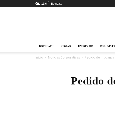
C
19.6
Botucatu
Botucatu
Online
BOTUCATU
REGIÃO
UNESP / HC
COLUNIST
Início
Notícias Corporativas
Pedido de mudança n
Pedido d