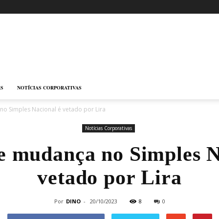
AS
NOTÍCIAS CORPORATIVAS
o Simples Nacional é vetado por Lira
Notícias Corporativas
e mudança no Simples N
vetado por Lira
Por
DINO
-
20/10/2023
8
0