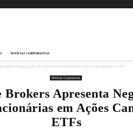
AS
NOTÍCIAS CORPORATIVAS
 Apresenta Negociação de Ações Fracionárias em Ações Canadenses e ETFs
Notícias Corporativas
e Brokers Apresenta Ne
acionárias em Ações Can
ETFs