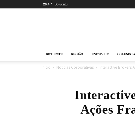
C
20.4
Botucatu
Botucatu
Online
BOTUCATU
REGIÃO
UNESP / HC
COLUNIST
Início
Notícias Corporativas
Interactive Brokers
Interactiv
Ações Fr