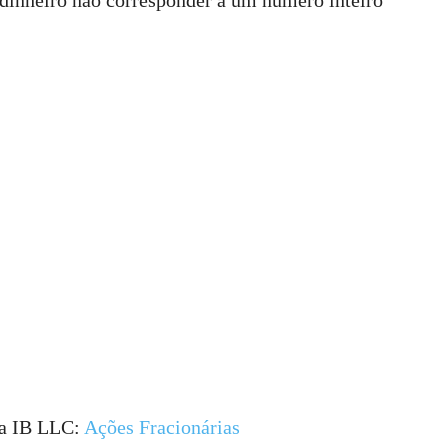
dinheiro não corresponder a um número inteiro
la IB LLC:
Ações Fracionárias