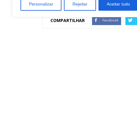
Personalizar
Rejeitar
Aceitar tudo
COMPARTILHAR
Facebook
Artigo anterior
Projeto promove alimentação nutritiva nas
escolas
Redação Botucatu Onl
https://www.botucatuonline.com