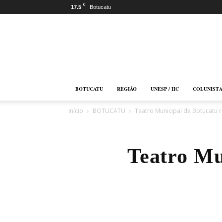
C
17.5
Botucatu
Botucatu
Online
BOTUCATU
REGIÃO
UNESP / HC
COLUNIST
Início
BOTUCATU
Teatro Municipal de Botucatu r
Teatro Mu