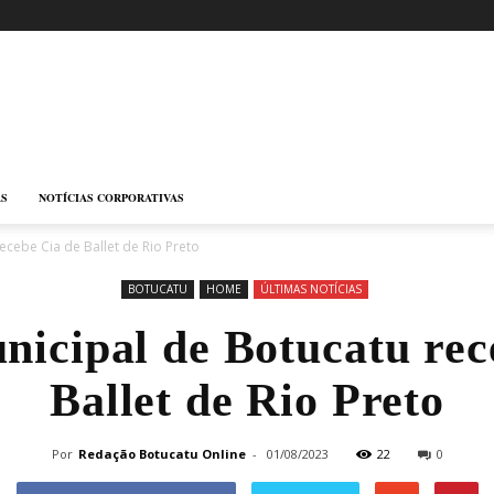
AS
NOTÍCIAS CORPORATIVAS
ecebe Cia de Ballet de Rio Preto
BOTUCATU
HOME
ÚLTIMAS NOTÍCIAS
nicipal de Botucatu rec
Ballet de Rio Preto
Por
Redação Botucatu Online
-
01/08/2023
22
0