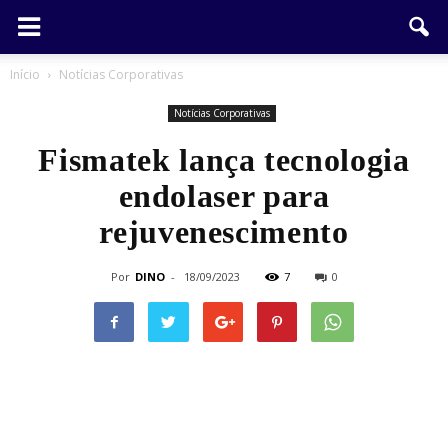
Início
Notícias Corporativas
Notícias Corporativas
Fismatek lança tecnologia
endolaser para
rejuvenescimento
Por
DINO
-
18/09/2023
7
0