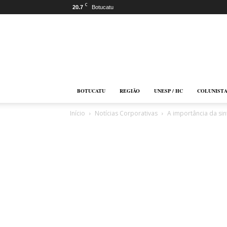
C
20.7
Botucatu
Botucatu
Online
BOTUCATU
REGIÃO
UNESP / HC
COLUNIST
Início
Notícias Corporativas
A importância da si