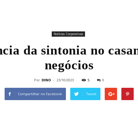
Notícias Corporativas
cia da sintonia no casa
negócios
Por
DINO
-
23/10/2023
5
0
Compartilhar no Facebook
Tweet