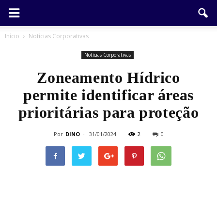
Início
Notícias Corporativas
Notícias Corporativas
Zoneamento Hídrico
permite identificar áreas
prioritárias para proteção
Por
DINO
-
31/01/2024
2
0