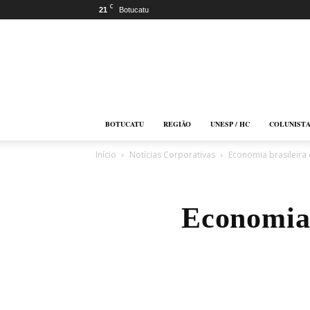
C
21
Botucatu
Botucatu
Online
BOTUCATU
REGIÃO
UNESP / HC
COLUNIST
Início
Notícias Corporativas
Economia brasileira
Economia 