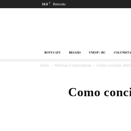
C
16.6
Botucatu
Botucatu
Online
BOTUCATU
REGIÃO
UNESP / HC
COLUNIST
Início
Notícias Corporativas
Como conciliar oferta
Como concil