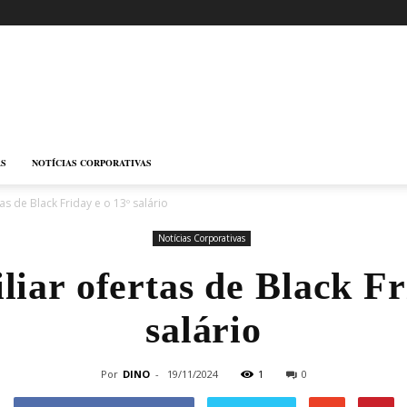
AS
NOTÍCIAS CORPORATIVAS
s de Black Friday e o 13º salário
Notícias Corporativas
iar ofertas de Black Fr
salário
Por
DINO
-
19/11/2024
1
0