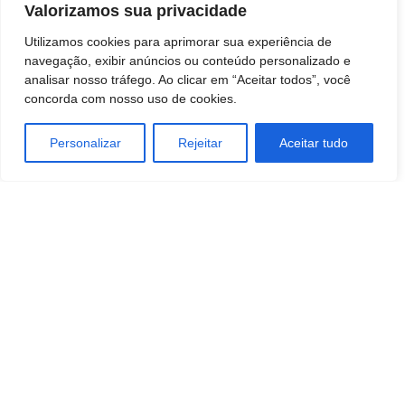
Valorizamos sua privacidade
Utilizamos cookies para aprimorar sua experiência de
navegação, exibir anúncios ou conteúdo personalizado e
analisar nosso tráfego. Ao clicar em “Aceitar todos”, você
concorda com nosso uso de cookies.
Personalizar
Rejeitar
Aceitar tudo
TAGS
Economia
Empreendedorismo
GASTRONOMIA
negocios
TURISMO E VIAGEM