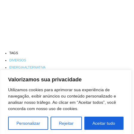
TAGS
DIVERSOS
ENERGIA ALTERNATIVA
HARDWARE / PERIFÉRICOS
Valorizamos sua privacidade
Meio Ambiente
MULTIMÍDIA
Utilizamos cookies para aprimorar sua experiência de
navegação, exibir anúncios ou conteúdo personalizado e
negocios
analisar nosso tráfego. Ao clicar em “Aceitar todos”, você
PETRÓLEO E ENERGIA
concorda com nosso uso de cookies.
SOFTWARE
Tecnologia
Personalizar
Rejeitar
Aceitar tudo