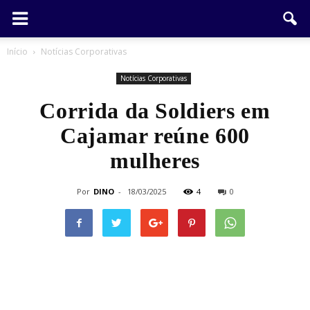
Início
Notícias Corporativas
Notícias Corporativas
Corrida da Soldiers em
Cajamar reúne 600
mulheres
Por
DINO
-
18/03/2025
4
0