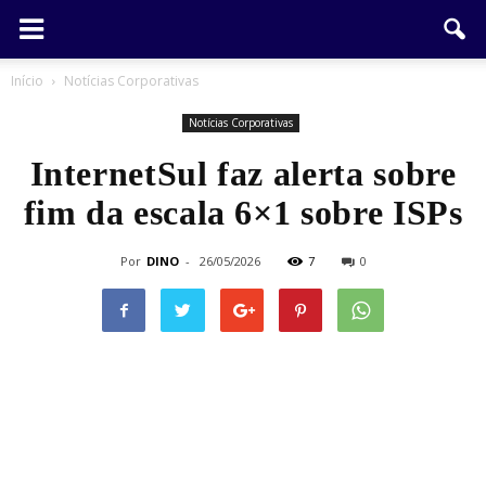
Início
Notícias Corporativas
Notícias Corporativas
InternetSul faz alerta sobre
fim da escala 6×1 sobre ISPs
Por
DINO
-
26/05/2026
7
0