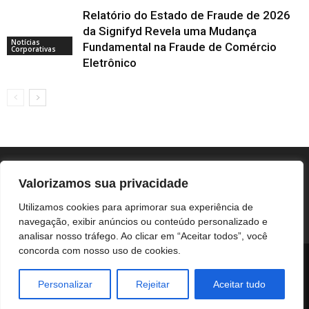
Relatório do Estado de Fraude de 2026
da Signifyd Revela uma Mudança
Notícias
Fundamental na Fraude de Comércio
Corporativas
Eletrônico
Valorizamos sua privacidade
Utilizamos cookies para aprimorar sua experiência de
navegação, exibir anúncios ou conteúdo personalizado e
analisar nosso tráfego. Ao clicar em “Aceitar todos”, você
concorda com nosso uso de cookies.
BOTUCATU
REGIÃO
UNESP / HC
COLUNISTAS
NOTÍCIAS CORPORATIVAS
Personalizar
Rejeitar
Aceitar tudo
© Botucatuonline.com - email: redacao@botucatuonline.com