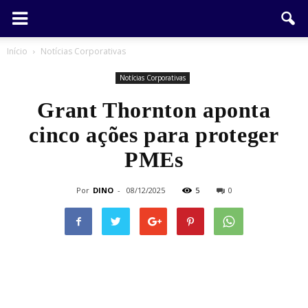
Início
Notícias Corporativas
Notícias Corporativas
Grant Thornton aponta
cinco ações para proteger
PMEs
Por
DINO
-
08/12/2025
5
0