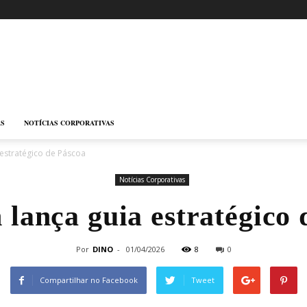
AS
NOTÍCIAS CORPORATIVAS
 estratégico de Páscoa
Notícias Corporativas
 lança guia estratégico 
Por
DINO
-
01/04/2026
8
0
Compartilhar no Facebook
Tweet