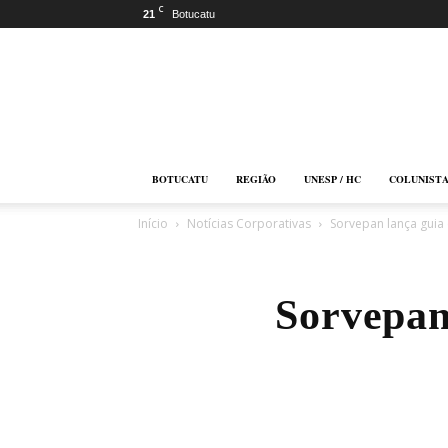
C
21
Botucatu
Botucatu
Online
BOTUCATU
REGIÃO
UNESP / HC
COLUNIST
Início
Notícias Corporativas
Sorvepan lança guia
Sorvepan