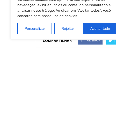
TAGS
navegação, exibir anúncios ou conteúdo personalizado e
ATACADO E VAREJO
analisar nosso tráfego. Ao clicar em “Aceitar todos”, você
Empreendedorismo
concorda com nosso uso de cookies.
GASTRONOMIA
INDUSTRIA DE NÃO DURÁVEIS
Personalizar
Rejeitar
Aceitar tudo
COMPARTILHAR
Facebook
Artigo anterior
Dermatologia e cirurgia plástica se unem no
cuidado facial
DINO