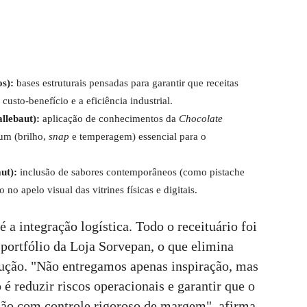
os):
bases estruturais pensadas para garantir que receitas
usto-benefício e a eficiência industrial.
allebaut):
aplicação de conhecimentos da
Chocolate
um (brilho,
snap
e temperagem) essencial para o
aut):
inclusão de sabores contemporâneos (como pistache
 no apelo visual das vitrines físicas e digitais.
é a integração logística. Todo o receituário foi
portfólio da Loja Sorvepan, o que elimina
cução. "Não entregamos apenas inspiração, mas
é reduzir riscos operacionais e garantir que o
ução com controle rigoroso de margem", afirma