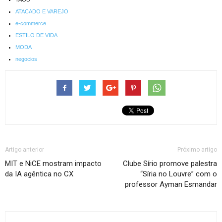
ATACADO E VAREJO
e-commerce
ESTILO DE VIDA
MODA
negocios
Artigo anterior
Próximo artigo
MIT e NiCE mostram impacto
Clube Sírio promove palestra
da IA agêntica no CX
“Síria no Louvre” com o
professor Ayman Esmandar