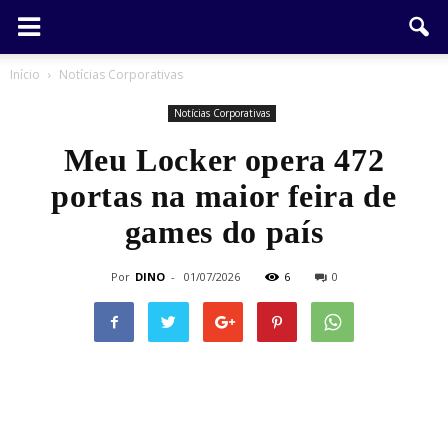
Início
Notícias Corporativas
Notícias Corporativas
Meu Locker opera 472
portas na maior feira de
games do país
Por
DINO
-
01/07/2026
6
0