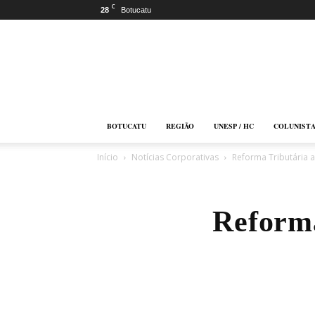
C
28
Botucatu
Botucatu
Online
BOTUCATU
REGIÃO
UNESP / HC
COLUNIST
Início
Notícias Corporativas
Reforma Tributária a
Reforma