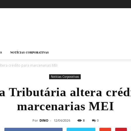
AS
NOTÍCIAS CORPORATIVAS
ltera crédito para marcenarias MEI
Notícias Corporativas
 Tributária altera créd
marcenarias MEI
Por
DINO
-
12/06/2026
8
0