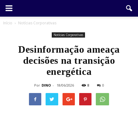
Início
Notícias Corporativas
Notícias Corporativas
Desinformação ameaça
decisões na transição
energética
Por
DINO
-
18/06/2026
8
0