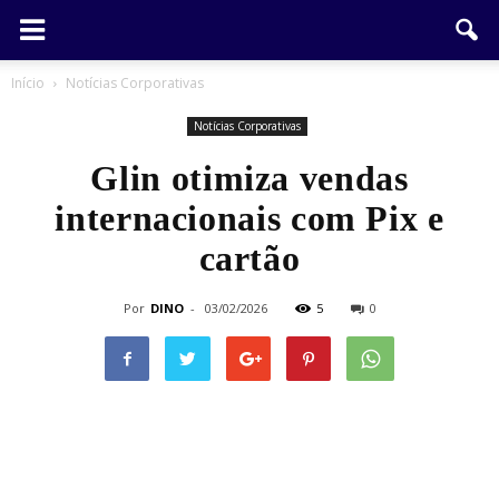
Início
Notícias Corporativas
Notícias Corporativas
Glin otimiza vendas
internacionais com Pix e
cartão
Por
DINO
-
03/02/2026
5
0