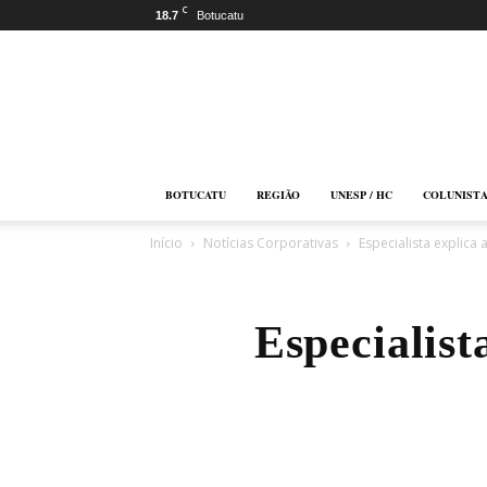
C
18.7
Botucatu
Botucatu
Online
BOTUCATU
REGIÃO
UNESP / HC
COLUNIST
Início
Notícias Corporativas
Especialista explica
Especialist