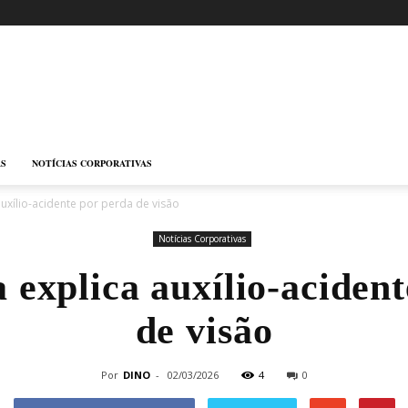
AS
NOTÍCIAS CORPORATIVAS
 auxílio-acidente por perda de visão
Notícias Corporativas
a explica auxílio-aciden
de visão
Por
DINO
-
02/03/2026
4
0