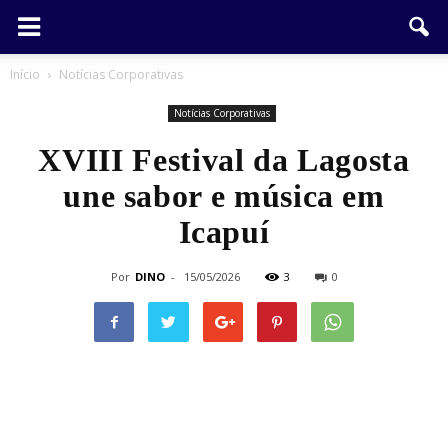
Início
Notícias Corporativas
Notícias Corporativas
XVIII Festival da Lagosta
une sabor e música em
Icapuí
Por
DINO
-
15/05/2026
3
0