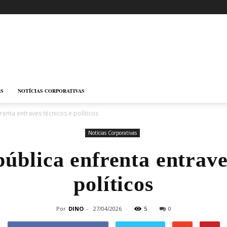
AS
NOTÍCIAS CORPORATIVAS
frenta entraves técnicos e políticos
Notícias Corporativas
pública enfrenta entrave
políticos
Por
DINO
-
27/04/2026
5
0