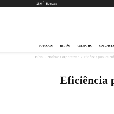
C
16.6
Botucatu
Botucatu
Online
BOTUCATU
REGIÃO
UNESP / HC
COLUNIST
Início
Notícias Corporativas
Eficiência pública en
Eficiência 