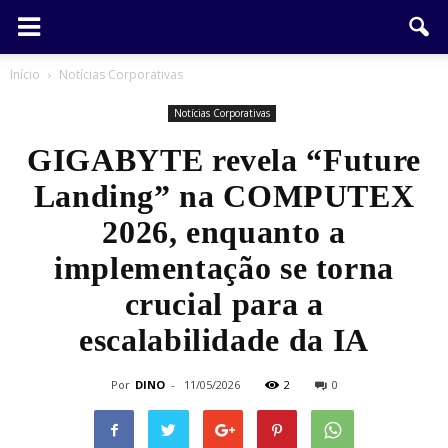
Início
Notícias Corporativas
Notícias Corporativas
GIGABYTE revela “Future
Landing” na COMPUTEX
2026, enquanto a
implementação se torna
crucial para a
escalabilidade da IA
Por
DINO
-
11/05/2026
2
0