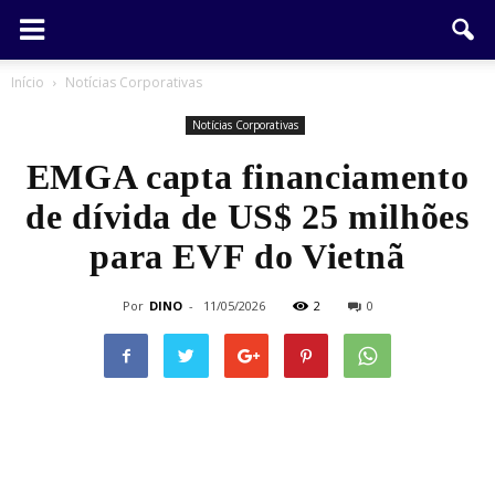
Início
Notícias Corporativas
Notícias Corporativas
EMGA capta financiamento
de dívida de US$ 25 milhões
para EVF do Vietnã
Por
DINO
-
11/05/2026
2
0