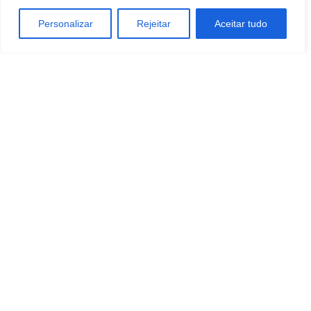
Personalizar
Rejeitar
Aceitar tudo
TAGS
ENTRETENIMENTO
ESTILO DE VIDA
Tecnologia
Artigo anterior
Próximo artigo
GIGABYTE revela “Future
CORRIGIR E SUBSTITUIR:
Landing” na COMPUTEX 2026,
Samsung Epis Holdings divulga
enquanto a implementação se
resultados financeiros do
torna crucial para a
primeiro trimestre de 2026