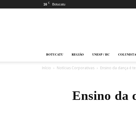
C
16
Botucatu
Botucatu
Online
BOTUCATU
REGIÃO
UNESP / HC
COLUNIST
Início
Notícias Corporativas
Ensino da dança é t
Ensino da 