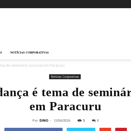
AS
NOTÍCIAS CORPORATIVAS
ema de seminário nacional em Paracuru
Notícias Corporativas
dança é tema de seminár
em Paracuru
Por
DINO
-
12/06/2026
5
0