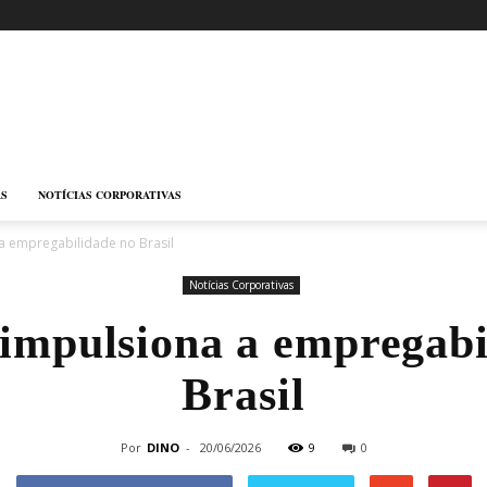
AS
NOTÍCIAS CORPORATIVAS
 a empregabilidade no Brasil
Notícias Corporativas
 impulsiona a empregabi
Brasil
Por
DINO
-
20/06/2026
9
0