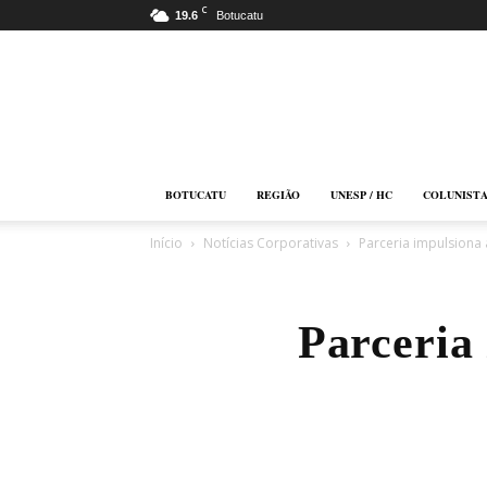
C
19.6
Botucatu
Botucatu
Online
BOTUCATU
REGIÃO
UNESP / HC
COLUNIST
Início
Notícias Corporativas
Parceria impulsiona
Parceria