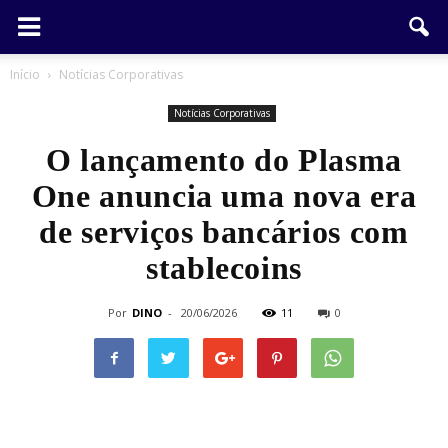
Início
Notícias Corporativas
Notícias Corporativas
O lançamento do Plasma
One anuncia uma nova era
de serviços bancários com
stablecoins
Por
DINO
-
20/06/2026
11
0