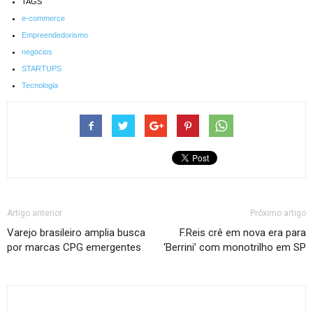
TAGS
e-commerce
Empreendedorismo
negocios
STARTUPS
Tecnologia
Artigo anterior
Próximo artigo
Varejo brasileiro amplia busca
F.Reis crê em nova era para
por marcas CPG emergentes
‘Berrini’ com monotrilho em SP