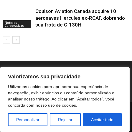
Coulson Aviation Canada adquire 10
aeronaves Hercules ex-RCAF, dobrando
Notícias
sua frota de C-130H
Corporativas
Valorizamos sua privacidade
Utilizamos cookies para aprimorar sua experiência de
navegação, exibir anúncios ou conteúdo personalizado e
analisar nosso tráfego. Ao clicar em “Aceitar todos”, você
concorda com nosso uso de cookies.
BOTUCATU
REGIÃO
UNESP / HC
COLUNISTAS
NOTÍCIAS CORPORATIVAS
Personalizar
Rejeitar
Aceitar tudo
© Botucatuonline.com - email: redacao@botucatuonline.com