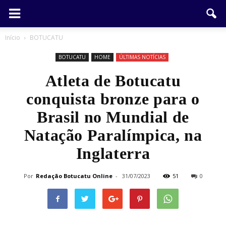
Início
BOTUCATU
BOTUCATU
HOME
ÚLTIMAS NOTÍCIAS
Atleta de Botucatu
conquista bronze para o
Brasil no Mundial de
Natação Paralímpica, na
Inglaterra
Por
Redação Botucatu Online
-
31/07/2023
51
0