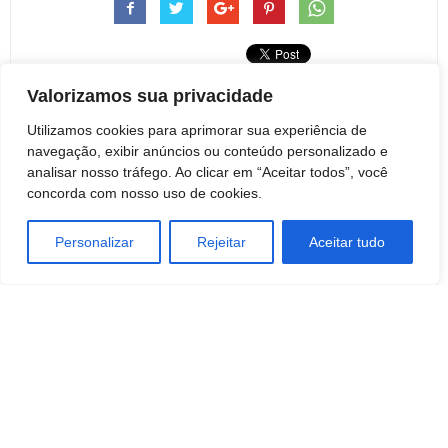
Valorizamos sua privacidade
Utilizamos cookies para aprimorar sua experiência de
Artigo anterior
Próximo artigo
navegação, exibir anúncios ou conteúdo personalizado e
Prefeitura de Botucatu segue
A Watts Water Technologies,
analisar nosso tráfego. Ao clicar em “Aceitar todos”, você
recuperação viária no Jardim
Inc. anuncia dividendo trimestral
concorda com nosso uso de cookies.
Ypê, após remanejamento do
hidroanel
Personalizar
Rejeitar
Aceitar tudo
Redação Botucatu Online