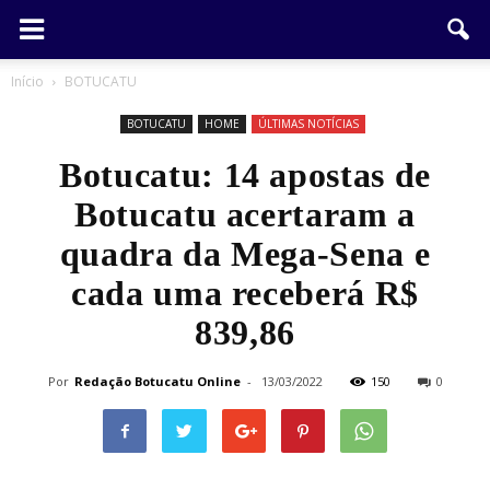
Início
BOTUCATU
BOTUCATU
HOME
ÚLTIMAS NOTÍCIAS
Botucatu: 14 apostas de
Botucatu acertaram a
quadra da Mega-Sena e
cada uma receberá R$
839,86
Por
Redação Botucatu Online
-
13/03/2022
150
0