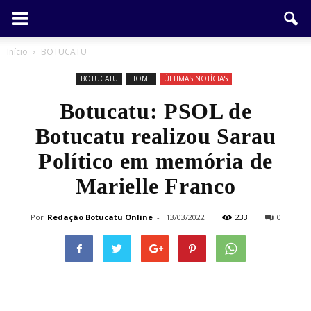
Início
BOTUCATU
BOTUCATU
HOME
ÚLTIMAS NOTÍCIAS
Botucatu: PSOL de
Botucatu realizou Sarau
Político em memória de
Marielle Franco
Por
Redação Botucatu Online
-
13/03/2022
233
0